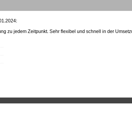
01.2024:
ung zu jedem Zeitpunkt. Sehr flexibel und schnell in der Umsetz
·
·
·
·
m
Datenschutz
Erstinformation
Beschwerden
Cookies
Vertrag 