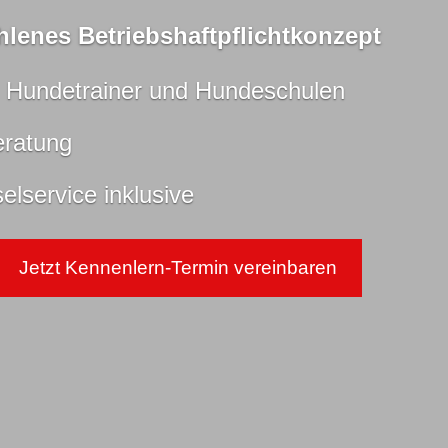
hlenes Betriebshaftpflichtkonzept
, Hundetrainer und Hundeschulen
eratung
lservice inklusive
Jetzt Kennenlern-Termin ver­ein­baren