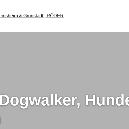
r Dogwalker, Hund
n