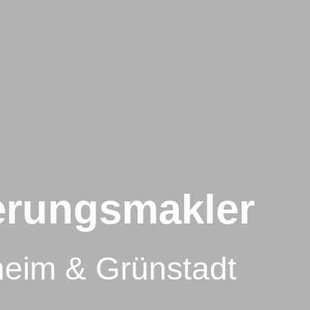
erungs­makler
sheim & Grünstadt